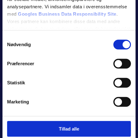
analysepartnere. Vi indsamler data i overensstemmelse
med
Googles Business Data Responsibility Site
.
Vores partnere kan kombinere disse data med andre
oplysninger, du har givet dem, eller som de har indsamlet
fra din brug af deres tjenester.
Samtykkevalg
Nødvendig
Se Cookie & Privatlivspolitik
her
Præferencer
Statistik
Marketing
Tillad alle